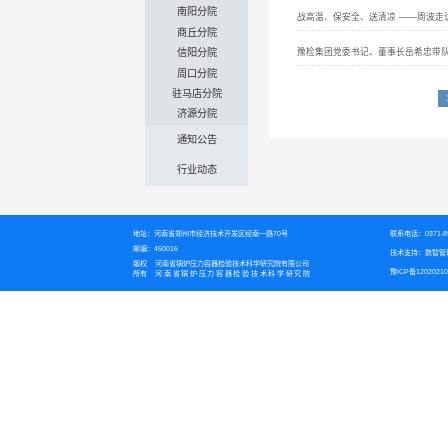
南阳分院
战高温、保安全、送清凉 ——周波走
商丘分院
豫检集团党委书记、董事长岳希忠带
信阳分院
周口分院
驻马店分院
济源分院
通知公告
行业动态
地址：河南省郑州市经济技术开发区经南一路70号
联系电话：0371-89
邮编：450016
技术支持：数智管
版权
河南省锅炉压力容器检验技术科学研究院有限公司
豫ICP备12020210
所有
河南省锅炉压力容器检验技术科学研究院