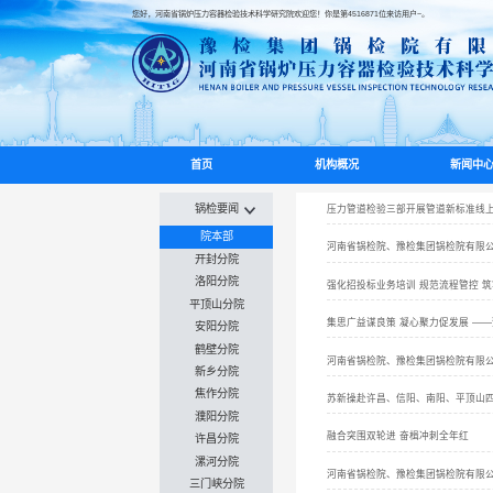
您好，河南省锅炉压力容器检验技术科学研究院欢迎您！你是第
4516871
位来访用户~。
首页
机构概况
新闻中
锅检要闻
压力管道检验三部开展管道新标准线
院本部
河南省锅检院、豫检集团锅检院有限公
开封分院
洛阳分院
强化招投标业务培训 规范流程管控 
平顶山分院
集思广益谋良策 凝心聚力促发展 —
安阳分院
鹤壁分院
河南省锅检院、豫检集团锅检院有限
新乡分院
焦作分院
苏新操赴许昌、信阳、南阳、平顶山
濮阳分院
融合突围双轮进 奋楫冲刺全年红
许昌分院
漯河分院
河南省锅检院、豫检集团锅检院有限公
三门峡分院